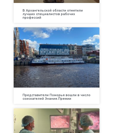
В Архангельской области отметили
лучших специалистов рабочих
профессий
Представители Поморья вошли в число
соискателей Знание.Премии