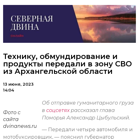
Технику, обмундирование и
продукты передали в зону СВО
из Архангельской области
13 июня, 2023
14:04
Об отправке гуманитарного груза
в
соцсетях
рассказал глава
Фото с
Поморья Александр Цыбульский.
сайта
dvinanews.ru
— Передали четыре автомобиля и
мотобуксировщик, — пояснил губернатор