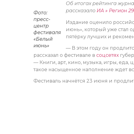
Об итогах рейтинга журн
рассказало
ИА » Регион 29
Фото:
пресс-
Издание оценило российс
центр
июнь», который уже стал 
фестиваля
пятёрку лучших и рекоме
«Белый
июнь»
— В этом году он продлитс
рассказал о фестивале в
соцсетях
губер
— Книги, арт, кино, музыка, игры, еда,
такое насыщенное наполнение ждет все
Фестиваль начнётся 23 июня и продлит