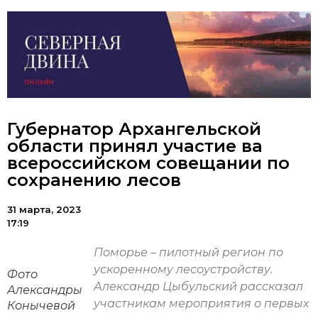
Губернатор Архангельской
области принял участие ва
всероссийском совещании по
сохранению лесов
31 марта, 2023
17:19
Поморье – пилотный регион по
ускоренному лесоустройству.
Фото
Александр Цыбульский рассказал
Александры
участникам мероприятия о первых
Конычевой