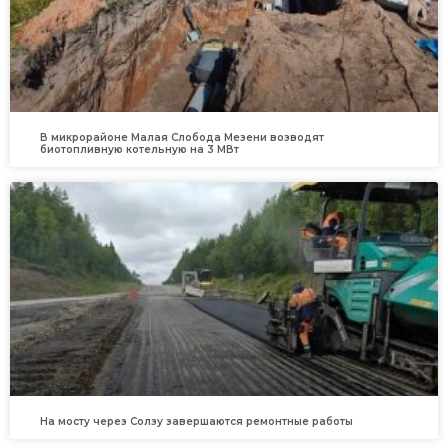
В микрорайоне Малая Слобода Мезени возводят
биотопливную котельную на 3 МВт
На мосту через Солзу завершаются ремонтные работы