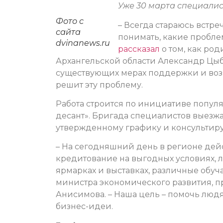
Уже 30 марта специалис
Фото с
– Всегда стараюсь встр
сайта
понимать, какие пробле
dvinanews.ru
рассказал
о том, как ро
Архангельской области Александр Цыбу
существующих мерах поддержки и воз
решит эту проблему.
Работа строится по инициативе попул
десант». Бригада специалистов выезж
утвержденному графику и консультиру
– На сегодняшний день в регионе дей
кредитование на выгодных условиях, л
ярмарках и выставках, различные обуч
министра экономического развития, 
Анисимова. – Наша цель – помочь людя
бизнес-идеи.