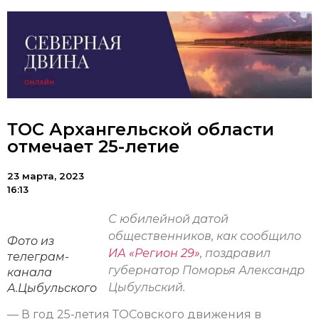
ТОС Архангельской области
отмечает 25-летие
23 марта, 2023
16:13
С юбилейной датой
общественников, как сообщило
Фото из
ИА «Регион 29»
, поздравил
телеграм-
губернатор Поморья Александр
канала
Цыбульский.
А.Цыбульского
— В год 25-летия ТОСовского движения в