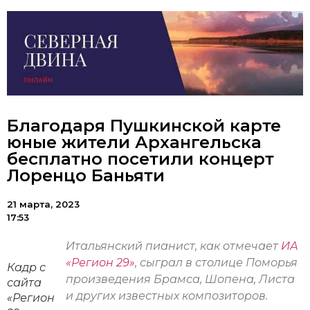
Благодаря Пушкинской карте
юные жители Архангельска
бесплатно посетили концерт
Лоренцо Баньяти
21 марта, 2023
17:53
Итальянский пианист, как отмечает
ИА
«Регион 29»
, сыграл в столице Поморья
Кадр с
произведения Брамса, Шопена, Листа
сайта
и других известных композиторов.
«Регион