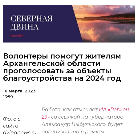
Волонтеры помогут жителям
Архангельской области
проголосовать за объекты
благоустройства на 2024 год
16 марта, 2023
13:59
Работа, как отмечает
ИА «Регион
29»
со ссылкой на губернатора
Фото с
Александр Цыбульского, будет
сайта
организована в рамках
dvinanews.ru