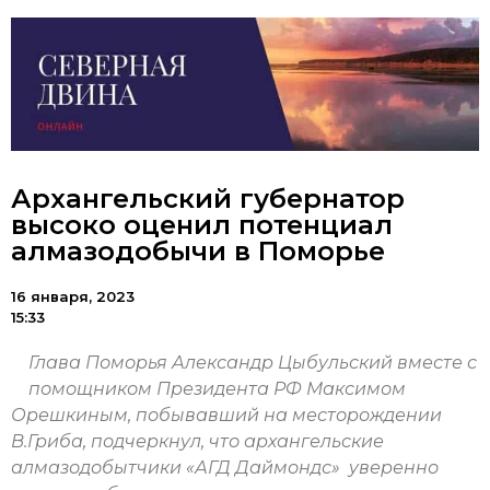
Архангельский губернатор
высоко оценил потенциал
алмазодобычи в Поморье
16 января, 2023
15:33
Глава Поморья Александр Цыбульский вместе с
помощником Президента РФ Максимом
Орешкиным, побывавший на месторождении
В.Гриба, подчеркнул, что архангельские
алмазодобытчики «АГД Даймондс» уверенно