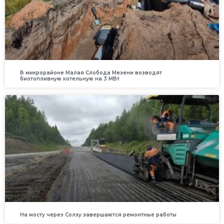
В микрорайоне Малая Слобода Мезени возводят
биотопливную котельную на 3 МВт
На мосту через Солзу завершаются ремонтные работы