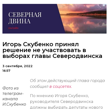
Игорь Скубенко принял
решение не участвовать в
выборах главы Северодвинска
3 сентября, 2022
16:57
Об этом действующий глава города
сообщил
в соцсетях.
Фото из
телеграм-
По мнению Игоря Скубенко,
канала
руководителя Северодвинска
И.Скубенко
должны выбирать депутаты нового