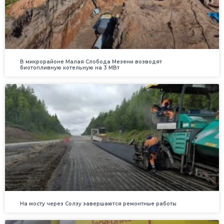
В микрорайоне Малая Слобода Мезени возводят
биотопливную котельную на 3 МВт
На мосту через Солзу завершаются ремонтные работы