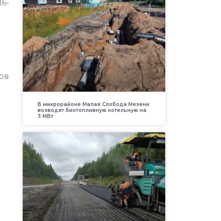
16-
ов
В микрорайоне Малая Слобода Мезени
возводят биотопливную котельную на
3 МВт