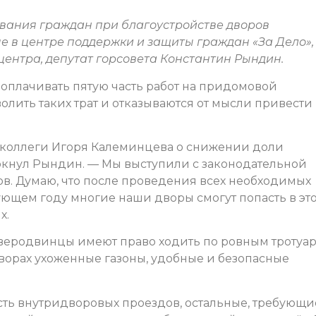
вания граждан при благоустройстве дворов
е в центре поддержки и защиты граждан «За Дело»,
центра, депутат горсовета Константин Рындин.
оплачивать пятую часть работ на придомовой
олить таких трат и отказываются от мысли привести
коллеги Игоря Калеминцева о снижении доли
кнул Рындин. — Мы выступили с законодательной
ов. Думаю, что после проведения всех необходимых
дующем году многие наши дворы смогут попасть в это
х.
еверодвинцы имеют право ходить по ровным тротуар
дворах ухоженные газоны, удобные и безопасные
сть внутридворовых проездов, остальные, требующи