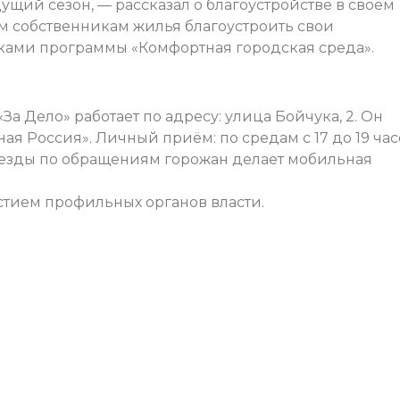
щий сезон, — рассказал о благоустройстве в своём 
м собственникам жилья благоустроить свои
ками программы «Комфортная городская среда».
а Дело» работает по адресу: улица Бойчука, 2. Он
ая Россия». Личный приём: по средам с 17 до 19 час
 выезды по обращениям горожан делает мобильная
стием профильных органов власти.