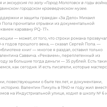
 и экскурсия по залу «Город Молотовск в годы войн
двинском городском краеведческом музее.
оддержки и защиты граждан «За Дело» Михаил
й Попа прочитали отрывки из документальной
квием каравану PQ- 17».
оции — может, от того, что строки романа прозвуча
0-х годов прошлого века, — сказал Сергей Попа. —
блиотеке книг — многое я раздал, оставил только
Валентина Саввича. «Реквием», переплетенный из
году за большие тогда деньги — 35 рублей. Есть таки
мся, как сегодня. И есть писатели, которые мастер
, повествующими о быте тех лет, и документами,
историю. Валентин Пикуль в 1940-м году жил вмест
мов на Индустриальной улице, ходил в школу № 6 и