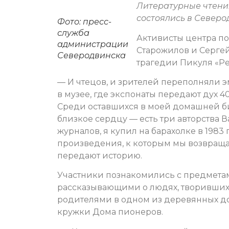
Литературные чтения
состоялись в Северо
Фото: пресс-
служба
Активисты центра п
администрации
Старожилов и Серге
Северодвинска
трагедии Пикуля «Ре
— И чтецов, и зрителей переполняли эм
в музее, где экспонаты передают дух 4
Среди оставшихся в моей домашней би
близкое сердцу — есть три авторства 
журналов, я купил на барахолке в 1983 
произведения, к которым мы возвращае
передают историю.
Участники познакомились с предметами
рассказывающими о людях, творивших 
родителями в одном из деревянных до
кружки Дома пионеров.