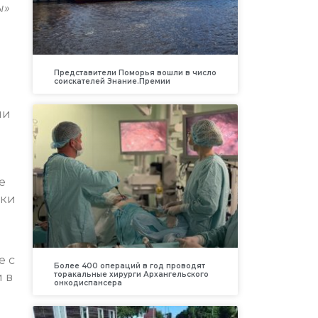
ы»
Представители Поморья вошли в число
соискателей Знание.Премии
ли
е
ски
е с
Более 400 операций в год проводят
торакальные хирурги Архангельского
 в
онкодиспансера