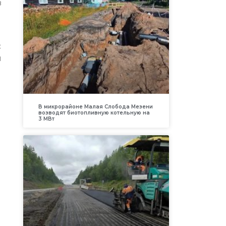
в
с
и
В микрорайоне Малая Слобода Мезени
возводят биотопливную котельную на
3 МВт