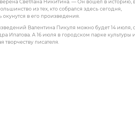
уверена Светлана Никитина. — Он вошел в историю, 
большинство из тех, кто собрался здесь сегодня,
 окунутся в его произведения.
изведений Валентина Пикуля можно будет 14 июля, 
ндра Ипатова. А 16 июля в городском парке культуры 
я творчеству писателя.