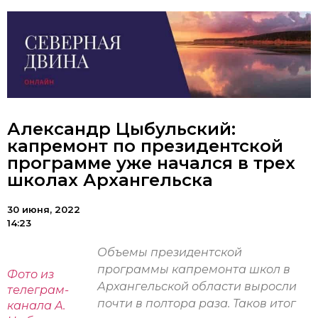
Александр Цыбульский:
капремонт по президентской
программе уже начался в трех
школах Архангельска
30 июня, 2022
14:23
Объемы президентской
программы капремонта школ в
Фото из
Архангельской области выросли
телеграм-
почти в полтора раза. Таков итог
канала А.