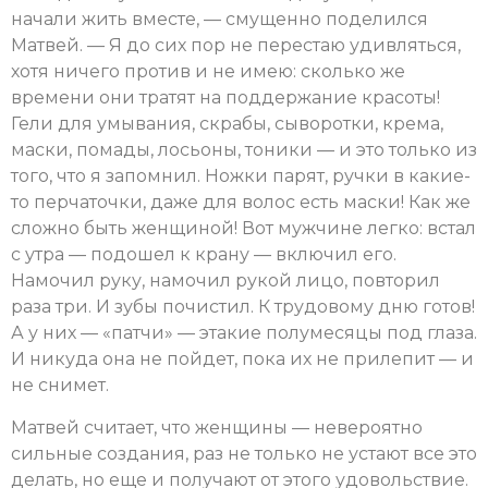
начали жить вместе, — смущенно поделился
Матвей. — Я до сих пор не перестаю удивляться,
хотя ничего против и не имею: сколько же
времени они тратят на поддержание красоты!
Гели для умывания, скрабы, сыворотки, крема,
маски, помады, лосьоны, тоники — и это только из
того, что я запомнил. Ножки парят, ручки в какие-
то перчаточки, даже для волос есть маски! Как же
сложно быть женщиной! Вот мужчине легко: встал
с утра — подошел к крану — включил его.
Намочил руку, намочил рукой лицо, повторил
раза три. И зубы почистил. К трудовому дню готов!
А у них — «патчи» — этакие полумесяцы под глаза.
И никуда она не пойдет, пока их не прилепит — и
не снимет.
Матвей считает, что женщины — невероятно
сильные создания, раз не только не устают все это
делать, но еще и получают от этого удовольствие.