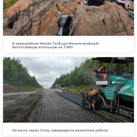
В микрорайоне Малая Слобода Мезени возводят
биотопливную котельную на 3 МВт
На мосту через Солзу завершаются ремонтные работы