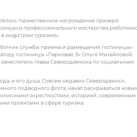
оялось торжественное награждение призера
 конкурса профессионального мастерства работник
в индустрии туризма».
аботник службы приема и размещения гостиницы»
тору гостиницы «Парковая, 9» Ольге Михайловой.
 заместитель главы Северодвинска по социальным
рода, и его душа. Совсем недавно Северодвинск,
омного подводного флота, начал раскрываться новы
ивописными окрестностями, историей, современным
ыми проектами в сфере туризма.