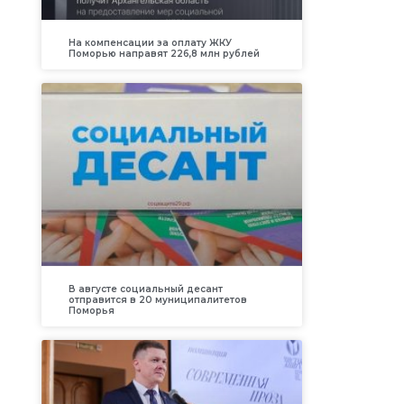
На компенсации за оплату ЖКУ
Поморью направят 226,8 млн рублей
В августе социальный десант
отправится в 20 муниципалитетов
Поморья