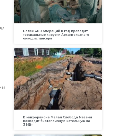
ов
Более 400 операций в год проводят
торакальные хирурги Архангельского
онкодиспансера
ми
В микрорайоне Малая Слобода Мезени
возводят биотопливную котельную на
3 МВт