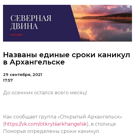
Названы единые сроки каникул
в Архангельске
29 сентября, 2021
17:57
До осенних остался всего месяц!
Как сообщает группа «Открытый Архангельск»
(
https://vk.com/otkrytiiarkhangelsk
), в столице
Поморья определены сроки каникул.