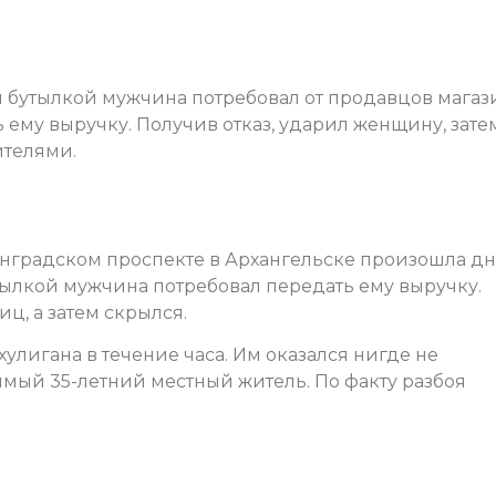
 бутылкой мужчина потребовал от продавцов магаз
ему выручку. Получив отказ, ударил женщину, зате
ителями.
инградском проспекте в Архангельске произошла д
тылкой мужчина потребовал передать ему выручку.
иц, а затем скрылся.
улигана в течение часа. Им оказался нигде не
мый 35-летний местный житель. По факту разбоя