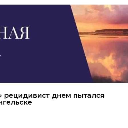
 рецидивист днем пытался
нгельске