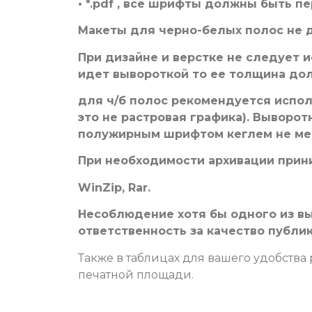
• *.pdf , все шрифты должны быть п
Макеты для черно-белых полос не 
При дизайне и верстке не следует и
идет вывороткой то ее толщина долж
для ч/б полос рекомендуется испол
это не растровая графика). Выворо
полужирным шрифтом кеглем не мен
При необходимости архивации прин
WinZip, Rar.
Несоблюдение хотя бы одного из в
ответственность за качество публи
Также в таблицах для вашего удобства
печатной площади.