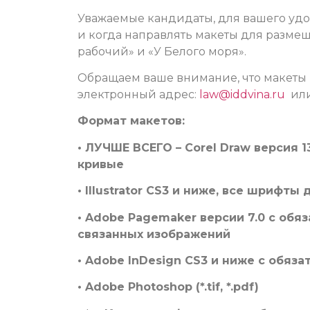
Уважаемые кандидаты, для вашего удо
и когда направлять макеты для размещ
рабочий» и «У Белого моря».
Обращаем ваше внимание, что макеты 
электронный адрес:
law@iddvina.ru
или 
Формат макетов:
• ЛУЧШЕ ВСЕГО – Corel Draw версия 
кривые
• Illustrator CS3 и ниже, все шриф
• Adobe Pagemaker версии 7.0 с об
связанных изображений
• Adobe InDesign CS3 и ниже с обя
• Adobe Photoshop (*.tif, *.pdf)