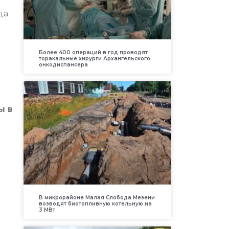
да
Более 400 операций в год проводят
торакальные хирурги Архангельского
онкодиспансера
ы в
В микрорайоне Малая Слобода Мезени
возводят биотопливную котельную на
3 МВт