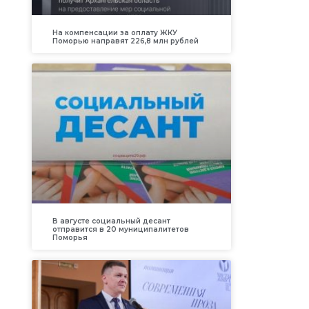
На компенсации за оплату ЖКУ
Поморью направят 226,8 млн рублей
В августе социальный десант
отправится в 20 муниципалитетов
Поморья