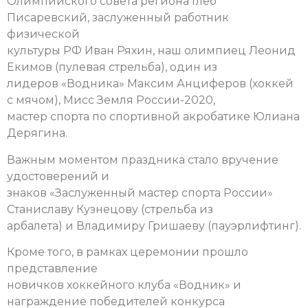
Олимпийского совета региона Глеб
Писаревский, заслуженный работник
физической
культуры РФ Иван Ряхин, наш олимпиец Леонид
Екимов (пулевая стрельба), один из
лидеров «Водника» Максим Анциферов (хоккей
с мячом), Мисс Земля России-2020,
мастер спорта по спортивной акробатике Юлиана
Дерягина.
Важным моментом праздника стало вручение
удостоверений и
знаков «Заслуженный мастер спорта России»
Станиславу Кузнецову (стрельба из
арбалета) и Владимиру Гришаеву (пауэрлифтинг).
Кроме того, в рамках церемонии прошло
представление
новичков хоккейного клуба «Водник» и
награждение победителей конкурса