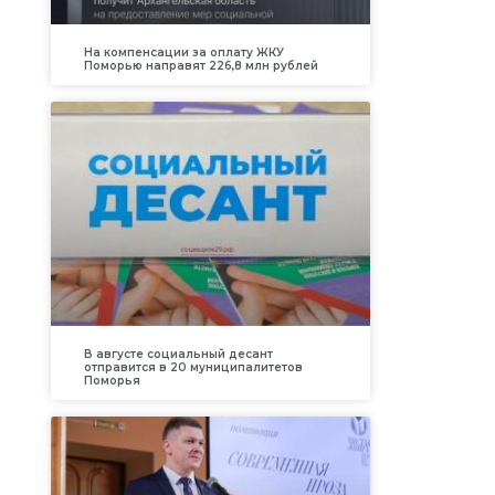
На компенсации за оплату ЖКУ
Поморью направят 226,8 млн рублей
В августе социальный десант
отправится в 20 муниципалитетов
Поморья