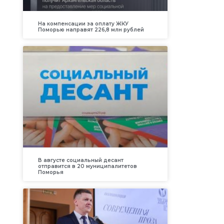
На компенсации за оплату ЖКУ
Поморью направят 226,8 млн рублей
В августе социальный десант
отправится в 20 муниципалитетов
Поморья