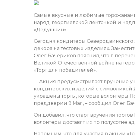
Самые вкусные и любимые горожанам
наряд: георгиевской ленточкой и надп
«Дедушкин».
Сегодня кондитеры Северодвинского 
декора на тестовых изделиях. Замест
Олег Бачериков пояснил, что в переч
Великой Отечественной войне на тер
«Торт для победителей».
— Акция предусматривает вручение у
кондитерских изделий с символикой Д
украшены торты, которые волонтеры П
преддверии 9 Мая, – сообщил Олег Ба
Он добавил, что старт вручения тортов
волонтеры доставят их по полусотне ад
Напомним, что для участия в акции «Т