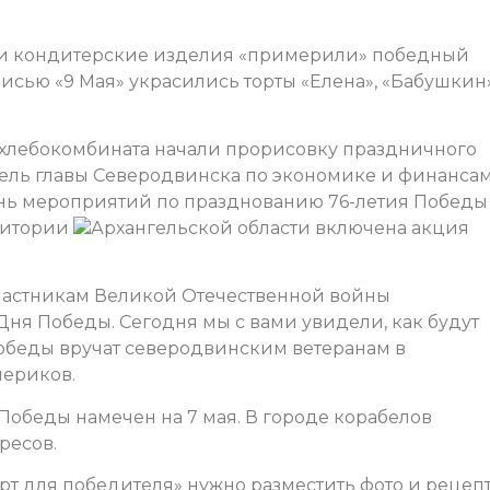
и кондитерские изделия «примерили» победный
исью «9 Мая» украсились торты «Елена», «Бабушкин
хлебокомбината начали прорисовку праздничного
итель главы Северодвинска по экономике и финанса
ень мероприятий по празднованию 76-летия Победы
ритории
Архангельской области включена акция
частникам Великой Отечественной войны
ня Победы. Сегодня мы с вами увидели, как будут
обеды вручат северодвинским ветеранам в
чериков.
 Победы намечен на 7 мая. В городе корабелов
ресов.
орт для победителя» нужно разместить фото и рецепт