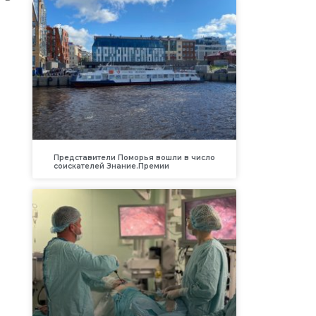
Представители Поморья вошли в число
соискателей Знание.Премии