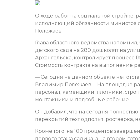
О ходе работ на социальной стройке, 
исполняющий обязанности министра с
Полежаев.
Глава областного ведомства напомнил,
детского сада на 280 дошколят на ул
Архангельска, контролирует процесс Г
Стоимость контракта на выполнение ра
— Сегодня на данном объекте нет отст
Владимир Полежаев. – На площадке ра
персонал, каменщики, плотники, строп
монтажники и подсобные рабочие.
Он добавил, что на сегодня полностью 
перекрытий техподполья, ростверка, 
Кроме того, на 100 процентов заверше
первого этажа садика, а на втором гот