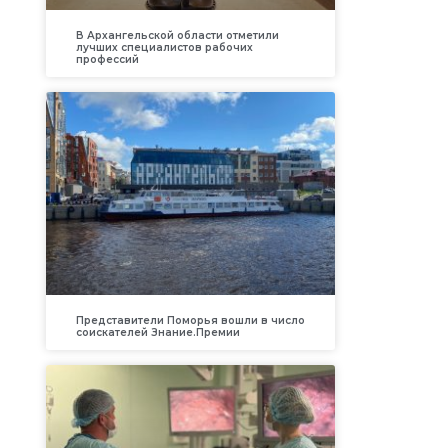
В Архангельской области отметили
лучших специалистов рабочих
профессий
Представители Поморья вошли в число
соискателей Знание.Премии