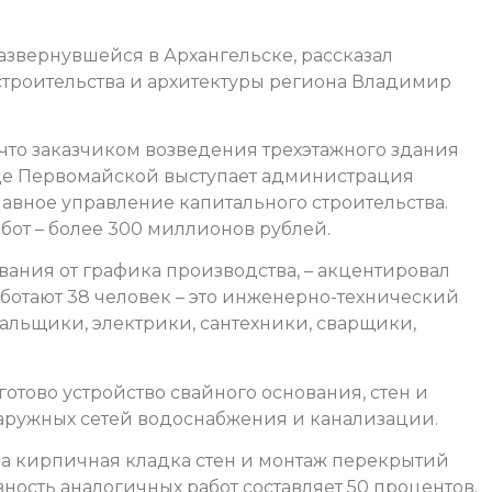
развернувшейся в Архангельске, рассказал
троительства и архитектуры региона Владимир
 что заказчиком возведения трехэтажного здания
ице Первомайской выступает администрация
лавное управление капитального строительства.
бот – более 300 миллионов рублей.
авания от графика производства, – акцентировал
ботают 38 человек – это инженерно-технический
альщики, электрики, сантехники, сварщики,
готово устройство свайного основания, стен и
наружных сетей водоснабжения и канализации.
на кирпичная кладка стен и монтаж перекрытий
овность аналогичных работ составляет 50 процентов.