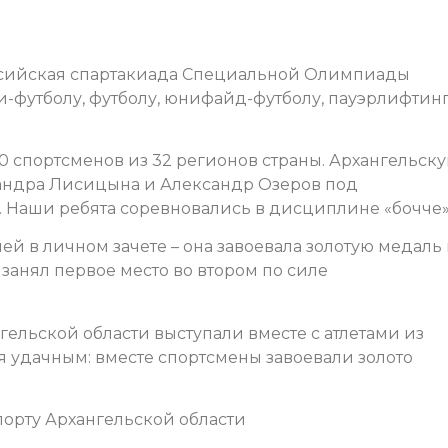
оссийская спартакиада Специальной Олимпиады
и-футболу, футболу, юнифайд-футболу, пауэрлифтин
0 спортсменов из 32 регионов страны. Архангельск
сандра Лисицына и Александр Озеров под
. Наши ребята соревновались в дисциплине «бочче»
 в личном зачете – она завоевала золотую медаль 
занял первое место во втором по силе
ельской области выступали вместе с атлетами из
ся удачным: вместе спортсмены завоевали золото
орту Архангельской области