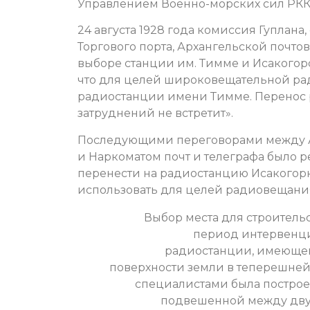
Управлением Военно-морских сил РКК,
24 августа 1928 года комиссия Гуплана
Торгового порта, Архангельской почто
выборе станции им. Тимме и Исакогор
что для целей широковещательной ра
радиостанции имени Тимме. Перенос 
затруднений не встретит».
Последующими переговорами между А
и Наркоматом почт и телеграфа было
перенести на радиостанцию Исакогор
использовать для целей радиовещания
Выбор места для строитель
период интервенции
радиостанции, имеющей
поверхности земли в теперешней
специалистами была построе
подвешенной между двух 