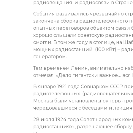
радиовещания и радиосвязи в Стране
События развивались чрезвычайно стре
закончена сборка радиотелефонного п
опытных переговоров объектом связи 
хорошо слышали советскую радиостанц
смогли. В том же году в столице, на Ш
мощных радиостанций (100 кВт) – рад
генератором.
Тем временем Ленин, внимательно на
отмечал: «Дело гигантски важное… вся 
В январе 1921 года Совнарком СССР при
радиотелефонных (радиовещательных) 
Москвы были установлены рупоры-гром
чередовавшиеся с беседами и лекциям
28 июля 1924 года Совет народных ко
радиостанциях», разрешающее сборку