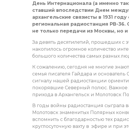
День Интернационала (а именно так
ставший впоследствии Днем между
архангельские связисты в 1931 году
региональная радиостанция РВ-36. 
не только передачи из Москвы, но и
За девять десятилетий, прошедших с э
накопилось огромное количество инте
большого количества самых разных лю
К сожалению, сегодня не многие знают 
семья писателя Гайдара и основатель 
сигналу нашей радиостанции ориенти
покорявшие Северный полюс. Важное 
прихода в Архангельск и Молотовск П
В годы войны радиостанция сыграла в
Молотовск знаменитых Полярных конвое
вспомнить с благодарностью тех радис
круглосуточную вахту в эфире и при э