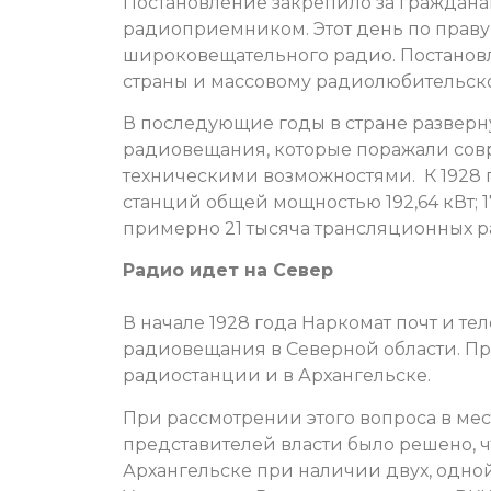
Постановление закрепило за граждан
радиоприемником. Этот день по праву
широковещательного радио. Постано
страны и массовому радиолюбительс
В последующие годы в стране разверн
радиовещания, которые поражали совр
техническими возможностями. К 1928 
станций общей мощностью 192,64 кВт; 
примерно 21 тысяча трансляционных р
Радио идет на Север
В начале 1928 года Наркомат почт и т
радиовещания в Северной области. П
радиостанции и в Архангельске.
При рассмотрении этого вопроса в ме
представителей власти было решено, ч
Архангельске при наличии двух, одной