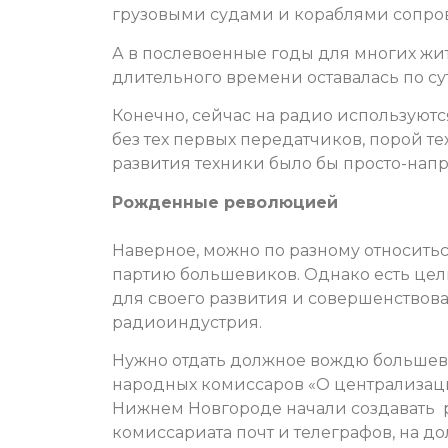
грузовыми судами и кораблями сопро
А в послевоенные годы для многих жи
длительного времени оставалась по с
Конечно, сейчас на радио используютс
без тех первых передатчиков, порой 
развития техники было бы просто-напр
Рожденные революцией
Наверное, можно по разному относиться
партию большевиков. Однако есть цел
для своего развития и совершенствован
радиоиндустрия.
Нужно отдать должное вождю большевик
народных комиссаров «О централизации
Нижнем Новгороде начали создавать 
комиссариата почт и телеграфов, на д