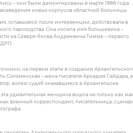
лись – они были демонтированы в марте 1988 года
 возведения новых корпусов областной больницы.
ция, оставшаяся после интервенции, действовала в
кого пароходства. Она носила имя большевика –
асти на Севере Якова Андреевича Тимме – первого
СДРП.
очники, на первом этапе в создании Архангельског
ь Соломянская – жена писателя Аркадия Гайдара, а
тор, волею судеб оказавшиеся в Архангельске.
 эта удивительная женщина вошла не только как ма
и как военный корреспондент, писательница, сценар
тографа.
е секретарь Архангельского городского комитета