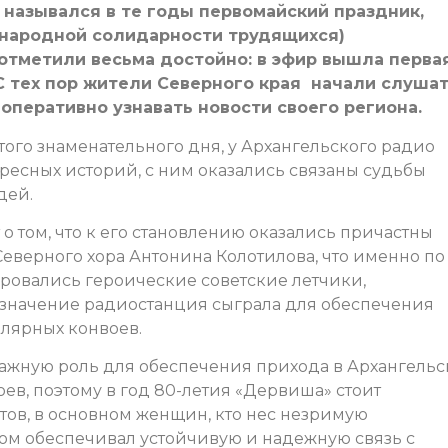
 назывался в те годы первомайский праздник,
народной солидарности трудящихся)
 отметили весьма достойно: в эфир вышла перва
С тех пор жители Северного края начали слуша
 оперативно узнавать новости своего региона.
того знаменательного дня, у Архангельского радио
ресных историй, с ним оказались связаны судьбы
дей.
о том, что к его становлению оказались причастны
Северного хора Антонина Колотилова, что именно по
ровались героические советские летчики,
значение радиостанция сыграла для обеспечения
олярных конвоев.
ажную роль для обеспечения прихода в Архангельс
в, поэтому в год 80-летия «Дервиша» стоит
тов, в основном женщин, кто нес незримую
том обеспечивал устойчивую и надежную связь с