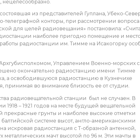
 нецелесообразно.
, состоявшая из представителей Гуплана, Убеко-Север
во-телеграфной конторы, при рассмотрении вопроса
ской для целей радиовещания» постановила: «Счита
диостанции наиболее пригодно помещение и мест
работы радиостанции им. Тимме на Исакогорку осо
рхгубисполкомом, Управлением Военно-морских 
 решено окончательно радиостанцию имени Тимме
ка, а освободившуюся радиостанцию в Кузнечихе
, принимая во внимание близость ее от студии.
ства радиовещательной станции был не случаен. В
 1918 – 1921 годов на месте будущей вещательной
 прекрасные грунты и наиболее высокие отметки
 балтийской системе высот, англо-американскими
на искровая радиостанция с Т-образной антенной,
металлических мачт высотой по 96 м. Эти мачты в