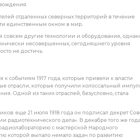
вождения.
телей отдаленных северных территорий в течение
ути единственным окном в мир.
я совсем другие технологии и оборудование, однак
технически несовершенных, сегодняшнего уровня
осто не достичь.
 к событиям 1917 года, которые привели к власти
ые отрасли, которые получили колоссальный импул
ия. Одной из таких отраслей, безусловно, стала
ов: еще 21 июля 1918 года он подписал декрет Сов
 радиотехнического дела». В декабре того же года
радиолабораторию с мастерской Народного
олю которой выпало немало задач по развитию