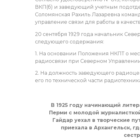
ВКП(б) и заведующий учетным подотдел
Соломянская Рахиль Лазаревна команд
управление связи для работы в качес
20 сентября 1929 года начальник Севе
следующего содержания:
1. На основании Положения НКПТ о ме
радиосвязи при Северном Управлении С
2. На должность заведующего радиоце
его по технической части радиотехника
В 1925 году начинающий литер
Перми с молодой журналисткой
Гайдар уехал в творческие пу
приехала в Архангельск, г
сестр