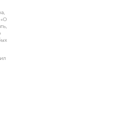
а,
 «О
ть,
о
бых
сил