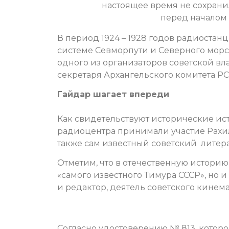
настоящее время не сохрани
перед началом
В период 1924 – 1928 годов радиостан
системе Севморпути и Северного морс
одного из организаторов советской вл
секретаря Архангельского комитета Р
Гайдар шагает впереди
Как свидетельствуют исторические ист
радиоцентра принимали участие Рахил
также сам известный советский литера
Отметим, что в отечественную историю
«самого известного Тимура СССР», но 
и редактор, деятель советского кинема
Согласно удостоверению № 813, которо