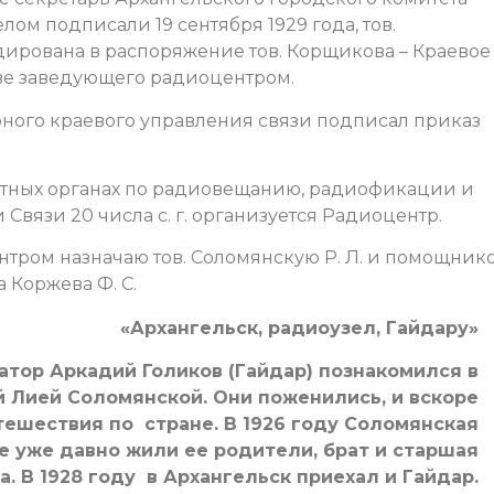
ом подписали 19 сентября 1929 года, тов.
ирована в распоряжение тов. Корщикова – Краевое
тве заведующего радиоцентром.
рного краевого управления связи подписал приказ
стных органах по радиовещанию, радиофикации и
вязи 20 числа с. г. организуется Радиоцентр.
нтром назначаю тов. Соломянскую Р. Л. и помощник
 Коржева Ф. С.
«Архангельск, радиоузел, Гайдару»
атор Аркадий Голиков (Гайдар) познакомился в
 Лией Соломянской. Они поженились, и вскоре
тешествия по стране. В 1926 году Соломянская
де уже давно жили ее родители, брат и старшая
а. В 1928 году в Архангельск приехал и Гайдар.