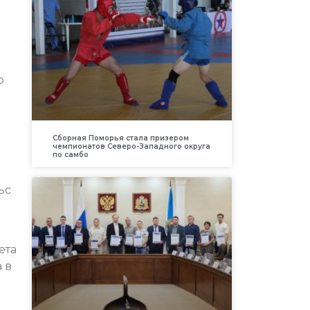
о
Сборная Поморья стала призером
чемпионатов Северо-Западного округа
по самбо
ьс
ета
 в