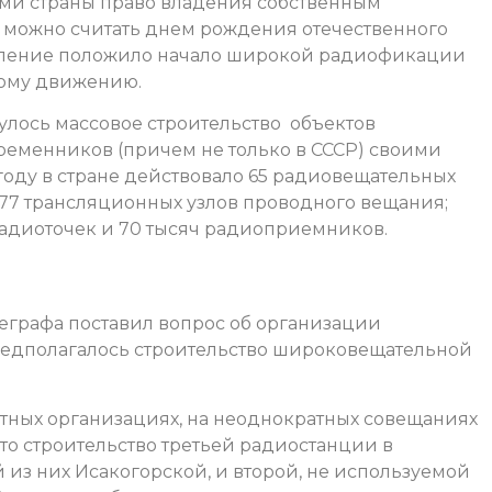
ами страны право владения собственным
 можно считать днем рождения отечественного
вление положило начало широкой радиофикации
кому движению.
улось массовое строительство объектов
еменников (причем не только в СССР) своими
году в стране действовало 65 радиовещательных
177 трансляционных узлов проводного вещания;
адиоточек и 70 тысяч радиоприемников.
елеграфа поставил вопрос об организации
редполагалось строительство широковещательной
стных организациях, на неоднократных совещаниях
то строительство третьей радиостанции в
 из них Исакогорской, и второй, не используемой