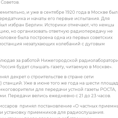
 Советов.
мительно, и уже в сентябре 1920 года в Москве был
ередатчика и начаты его первые испытания. Для
был избран Берлин. Историки отмечают, что немцы
ию, но организовать ответную радиопередачу не
аболовке была построена одна из первых советских
иостанция незатухающих колебаний с дуговым
блюдая за работой Нижегородской радиолаборатори
Россия будет слышать газету, читаемую в Москве».
нял декрет о строительстве в стране сети
станций. Уже в июне того же года на шести площа
коговорители для передачи устной газеты РОСТА,
и. Передачи велись ежедневно с 21 до 23 часов.
миссаров принял постановление «О частных приемн
 и установку приемников для радиослушания.