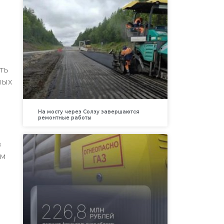
ть
ных
На мосту через Солзу завершаются
ремонтные работы
в
ям