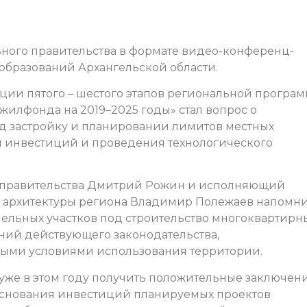
ного правительства в формате видео-конференц-
 образований Архангельской области.
ации пятого – шестого этапов региональной програ
жилфонда на 2019–2025 годы» стал вопрос о
д застройку и планировании лимитов местных
я инвестиций и проведения технологического
о правительства Дмитрий Рожин и исполняющий
 и архитектуры региона Владимир Полежаев напомн
мельных участков под строительство многоквартирн
ний действующего законодательства,
быми условиями использования территории.
 уже в этом году получить положительные заключен
боснования инвестиций планируемых проектов