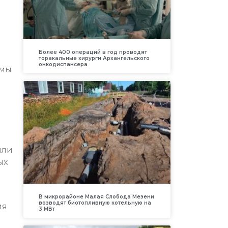
Более 400 операций в год проводят
торакальные хирурги Архангельского
онкодиспансера
ммы
или
ых
В микрорайоне Малая Слобода Мезени
возводят биотопливную котельную на
ия
3 МВт