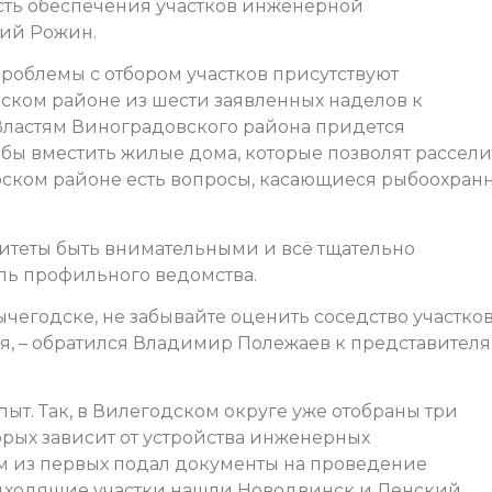
ость обеспечения участков инженерной
рий Рожин.
роблемы с отбором участков присутствуют
янском районе из шести заявленных наделов к
 Властям Виноградовского района придется
обы вместить жилые дома, которые позволят рассели
орском районе есть вопросы, касающиеся рыбоохран
теты быть внимательными и всё тщательно
ль профильного ведомства.
ычегодске, не забывайте оценить соседство участко
ия, – обратился Владимир Полежаев к представител
т. Так, в Вилегодском округе уже отобраны три
орых зависит от устройства инженерных
 из первых подал документы на проведение
одходящие участки нашли Новодвинск и Ленский