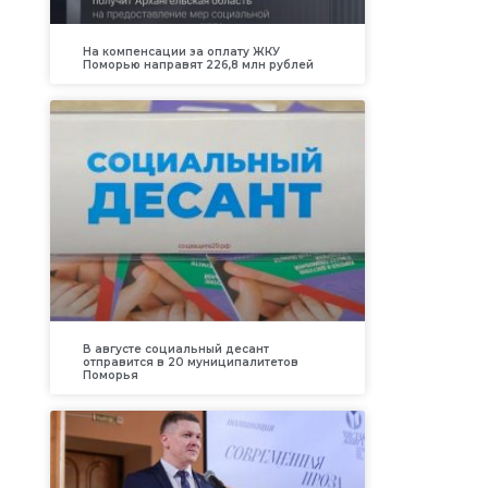
На компенсации за оплату ЖКУ
Поморью направят 226,8 млн рублей
В августе социальный десант
отправится в 20 муниципалитетов
Поморья