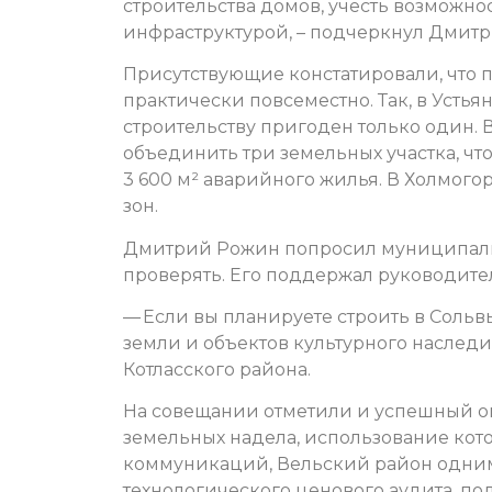
строительства домов, учесть возможн
инфраструктурой, – подчеркнул Дмит
Присутствующие констатировали, что п
практически повсеместно. Так, в Усть
строительству пригоден только один.
объединить три земельных участка, чт
3 600 м² аварийного жилья. В Холмог
зон.
Дмитрий Рожин попросил муниципали
проверять. Его поддержал руководите
— Если вы планируете строить в Сольв
земли и объектов культурного наслед
Котласского района.
На совещании отметили и успешный опы
земельных надела, использование кот
коммуникаций, Вельский район одним
технологического ценового аудита, п