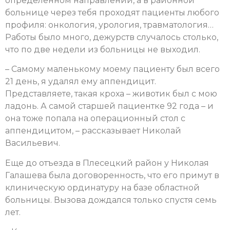
определенном направлении, а в районной
больнице через тебя проходят пациенты любого
профиля: онкология, урология, травматология…
Работы было много, дежурств случалось столько,
что по две недели из больницы не выходил.
– Самому маленькому моему пациенту был всего
21 день, я удалял ему аппендицит.
Представляете, такая кроха – животик был с мою
ладонь. А самой старшей пациентке 92 года – и
она тоже попала на операционный стол с
аппендицитом, – рассказывает Николай
Васильевич.
Еще до отъезда в Плесецкий район у Николая
Галашева была договоренность, что его примут в
клиническую ординатуру на базе областной
больницы. Вызова дождался только спустя семь
лет.