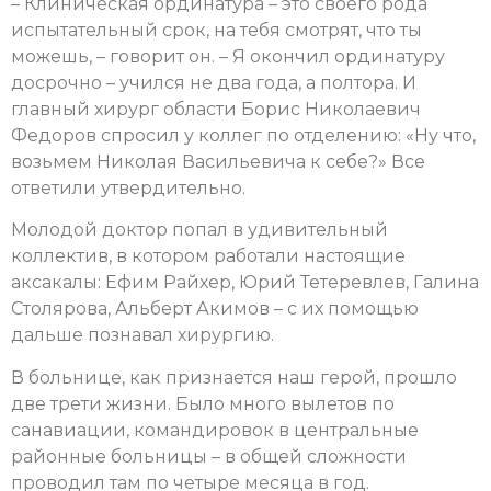
– Клиническая ординатура – это своего рода
испытательный срок, на тебя смотрят, что ты
можешь, – говорит он. – Я окончил ординатуру
досрочно – учился не два года, а полтора. И
главный хирург области Борис Николаевич
Федоров спросил у коллег по отделению: «Ну что,
возьмем Николая Васильевича к себе?» Все
ответили утвердительно.
Молодой доктор попал в удивительный
коллектив, в котором работали настоящие
аксакалы: Ефим Райхер, Юрий Тетеревлев, Галина
Столярова, Альберт Акимов – с их помощью
дальше познавал хирургию.
В больнице, как признается наш герой, прошло
две трети жизни. Было много вылетов по
санавиации, командировок в центральные
районные больницы – в общей сложности
проводил там по четыре месяца в год.