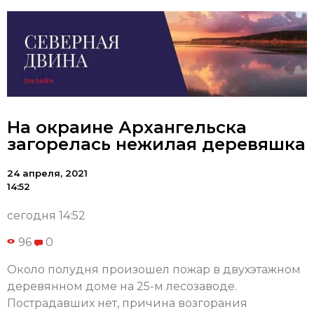
На окраине Архангельска
загорелась нежилая деревяшка
24 апреля, 2021
14:52
сегодня 14:52
96
0
Около полудня произошел пожар в двухэтажном
деревянном доме на 25-м лесозаводе.
Пострадавших нет, причина возгорания