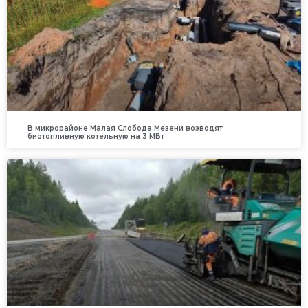
В микрорайоне Малая Слобода Мезени возводят
биотопливную котельную на 3 МВт