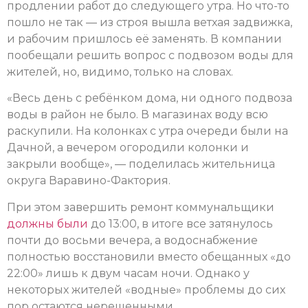
продлении работ до следующего утра. Но что-то
пошло не так — из строя вышла ветхая задвижка,
и рабочим пришлось её заменять. В компании
пообещали решить вопрос с подвозом воды для
жителей, но, видимо, только на словах.
«Весь день с ребёнком дома, ни одного подвоза
воды в район не было. В магазинах воду всю
раскупили. На колонках с утра очереди были на
Дачной, а вечером огородили колонки и
закрыли вообще», — поделилась жительница
округа Варавино-Фактория.
При этом завершить ремонт коммунальщики
должны были
до 13:00, в итоге все затянулось
почти до восьми вечера, а водоснабжение
полностью восстановили вместо обещанных «до
22:00» лишь к двум часам ночи. Однако у
некоторых жителей «водные» проблемы до сих
пор остаются нерешенными.