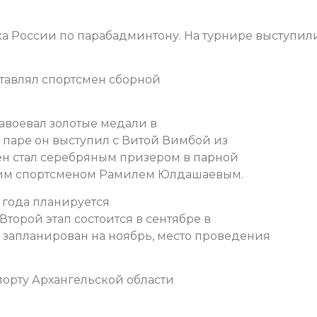
ка России по парабадминтону. На турнире выступил
ставлял спортсмен сборной
авоевал золотые медали в
 паре он выступил с Витой Вимбой из
мен стал серебряным призером в парной
ским спортсменом Рамилем Юлдашаевым.
1 года планируется
Второй этап состоится в сентябре в
 запланирован на ноябрь, место проведения
орту Архангельской области