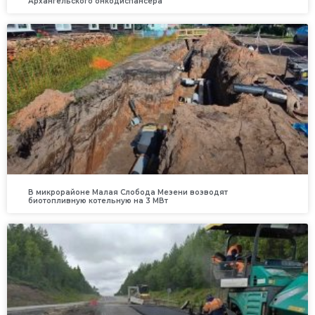
Архангельского онкодиспансера
В микрорайоне Малая Слобода Мезени возводят
биотопливную котельную на 3 МВт