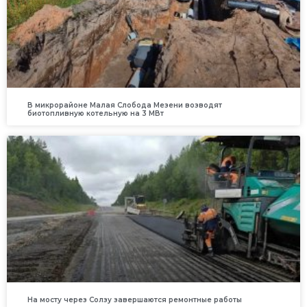
В микрорайоне Малая Слобода Мезени возводят
биотопливную котельную на 3 МВт
На мосту через Солзу завершаются ремонтные работы