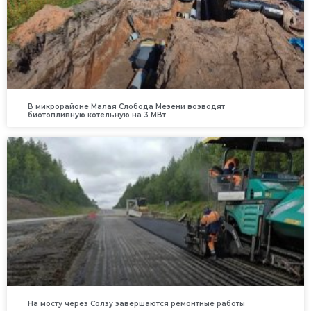
В микрорайоне Малая Слобода Мезени возводят
биотопливную котельную на 3 МВт
На мосту через Солзу завершаются ремонтные работы