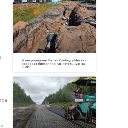
0
В микрорайоне Малая Слобода Мезени
возводят биотопливную котельную на
3 МВт
тов
ть