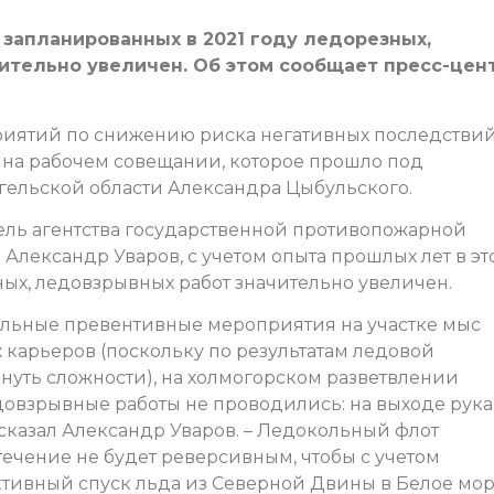
запланированных в 2021 году ледорезных,
ительно увеличен. Об этом сообщает пресс-цен
иятий по снижению риска негативных последствий
 на рабочем совещании, которое прошло под
гельской области Александра Цыбульского.
ель агентства государственной противопожарной
Александр Уваров, с учетом опыта прошлых лет в эт
ых, ледовзрывных работ значительно увеличен.
ельные превентивные мероприятия на участке мыс
 карьеров (поскольку по результатам ледовой
кнуть сложности), на холмогорском разветвлении
довзрывные работы не проводились: на выходе рука
ссказал Александр Уваров. – Ледокольный флот
а течение не будет реверсивным, чтобы с учетом
тивный спуск льда из Северной Двины в Белое мор