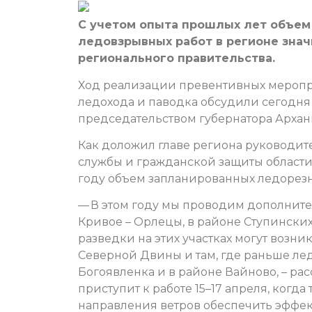
С учетом опыта прошлых лет объем 
ледовзрывных работ в регионе знач
регионального правительства.
Ход реализации превентивных меропр
ледохода и паводка обсудили сегодня
председательством губернатора Архан
Как доложил главе региона руководит
службы и гражданской защиты области 
году объем запланированных ледорезн
— В этом году мы проводим дополнит
Кривое – Орлецы, в районе Ступинских
разведки на этих участках могут возни
Северной Двины и там, где раньше ле
Богоявленка и в районе Вайново, – ра
приступит к работе 15–17 апреля, когд
направления ветров обеспечить эффек