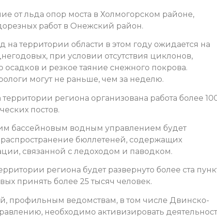
е от льда опор моста в Холмогорском районе,
орезных работ в Онежский район.
д на территории области в этом году ожидается на
негодовых, при условии отсутствия циклонов,
 осадков и резкое таяние снежного покрова.
ологи могут не раньше, чем за неделю.
 территории региона организована работа более 10
еских постов.
им бассейновым водным управлением будет
 распространение бюллетеней, содержащих
ции, связанной с ледоходом и паводком.
ерритории региона будет развернуто более ста пунк
ых принять более 25 тысяч человек.
, профильным ведомствам, в том числе Двинско-
равлению, необходимо активизировать деятельнос