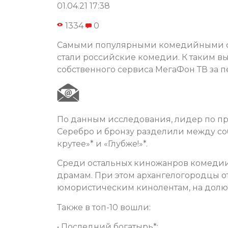
01.04.21 17:38
1334
0
Самыми популярными комедийными ф
стали российские комедии. К таким 
собственного сервиса МегаФон ТВ за п
По данным исследования, лидер по про
Серебро и бронзу разделили между со
крутее»* и «Глубже!»*.
Среди остальных киножанров комедии 
драмам. При этом архангелогородцы 
юмористическим кинолентам, на долю 
Также в топ-10 вошли:
• Последний богатырь*;