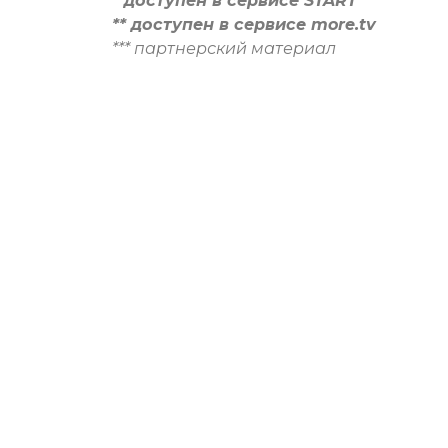
* доступен в сервисе START
** доступен в сервисе more.tv
*** партнерский материал