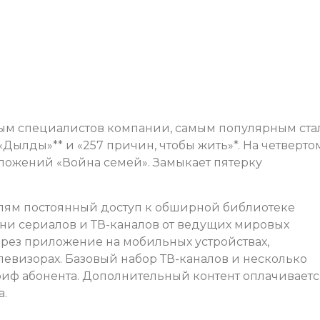
ым специалистов компании, самым популярным ста
Дылды»** и «257 причин, чтобы жить»*. На четверто
ложений «Война семей». Замыкает пятерку
елям постоянный доступ к обширной библиотеке
тни сериалов и ТВ-каналов от ведущих мировых
рез приложение на мобильных устройствах,
левизорах. Базовый набор ТВ-каналов и несколько
ариф абонента. Дополнительный контент оплачиваетс
а.