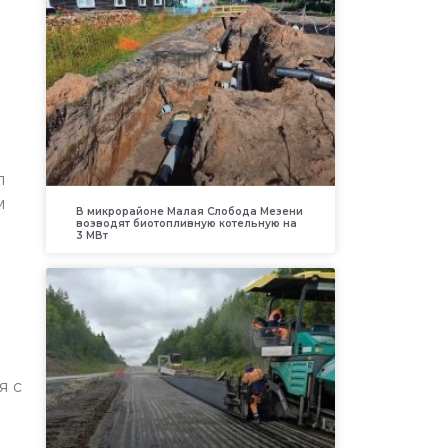
л
м
В микрорайоне Малая Слобода Мезени
возводят биотопливную котельную на
3 МВт
я с