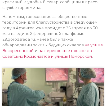
красивый и удобный сквер, сообщили в пресс-
службе горадмина.
Напомним, голосование за общественные
территории для благоустройства в следующем
году в Архангельске пройдет с 26 апреля по 30
мая на единой федеральной платформе
29.gorodsreda.ru. Ранее были также
обнародованы эскизы будущих скверов
на улице
Воскресенской
и
на перекрестке проспекта
Советских Космонавтов и улицы Поморской
.