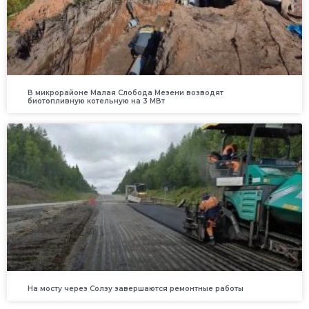
В микрорайоне Малая Слобода Мезени возводят
биотопливную котельную на 3 МВт
На мосту через Солзу завершаются ремонтные работы