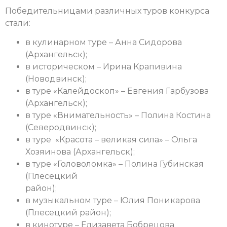
Победительницами различных туров конкурса
стали:
в кулинарном туре – Анна Сидорова
(Архангельск);
в историческом – Ирина Крапивина
(Новодвинск);
в туре «Калейдоскоп» – Евгения Гарбузова
(Архангельск);
в туре «Внимательность» – Полина Костина
(Северодвинск);
в туре «Красота – великая сила» – Ольга
Хозяинова (Архангельск);
в туре «Головоломка» – Полина Губинская
(Плесецкий
район);
в музыкальном туре – Юлия Поникарова
(Плесецкий район);
в кинотуре – Елизавета Бобрецова