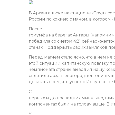
В Архангельске на стадионе «Труд» с
России по хоккею с мячом, в котором
После
триумфа на берегах Ангары (напомним,
победила со счетом 4:2) сейчас «желт
стенах. Поддержать своих земляков п
Перед матчем стало ясно, что в нем не
этой ситуации капитанскую повязку п
чемпионата страны выводил нашу кома
сплотило архангелогородцев: они выш
доказать всем, что успех в Иркутске не
С
первых и до последних минут «водники
компонентах были на голову выше. В ит
У