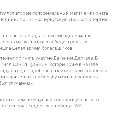
остоялся второй полуфинальный матч чемпионата
 «Водник» принимал иркутскую «Байкал-Энергию».
 что наша команда в том выездном матче
о-зеленым» нужна была победа в родных
ришла целая армия болельщиков.
 сможет принять участие Евгений Дергаев. В
ринял Данил Кузьмин, который уже в начале
нду на лед. Подобное развитие событий только
ли заряженные на борьбу и были настроены
 был случайным.
» ни в чем не уступали сопернику и во всех
оге северяне одержали победу – 8:0!