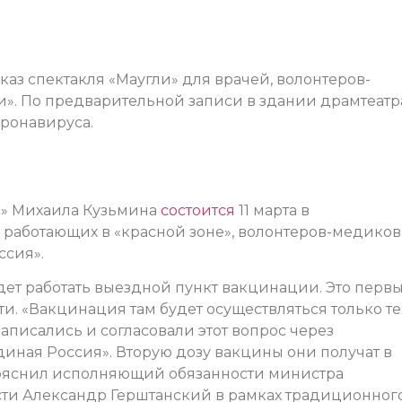
оказ спектакля «Маугли» для врачей, волонтеров-
». По предварительной записи в здании драмтеатр
ронавируса.
и» Михаила Кузьмина
состоится
11 марта в
 работающих в «красной зоне», волонтеров-медиков
ссия».
дет работать выездной пункт вакцинации. Это перв
и. «Вакцинация там будет осуществляться только те
аписались и согласовали этот вопрос через
иная Россия». Вторую дозу вакцины они получат в
ояснил исполняющий обязанности министра
сти Александр Герштанский в рамках традиционног