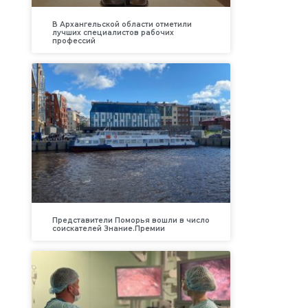
В Архангельской области отметили
лучших специалистов рабочих
профессий
Представители Поморья вошли в число
соискателей Знание.Премии