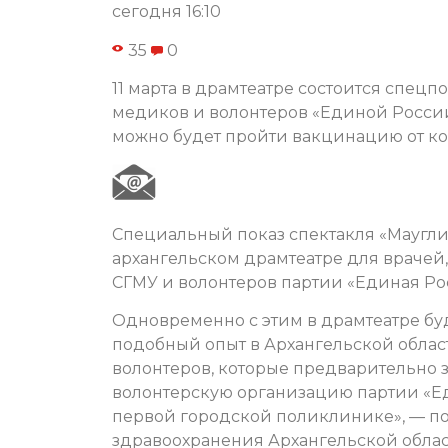
сегодня 16:10
35
0
11 марта в драмтеатре состоится спецп
медиков и волонтеров «Единой России
можно будет пройти вакцинацию от ко
Специальный показ спектакля «Маугл
архангельском драмтеатре для врачей,
СГМУ и волонтеров партии «Единая Ро
Одновременно с этим в драмтеатре бу
подобный опыт в Архангельской област
волонтеров, которые предварительно з
волонтерскую организацию партии «Ед
первой городской поликлинике», — п
здравоохранения Архангельской обла