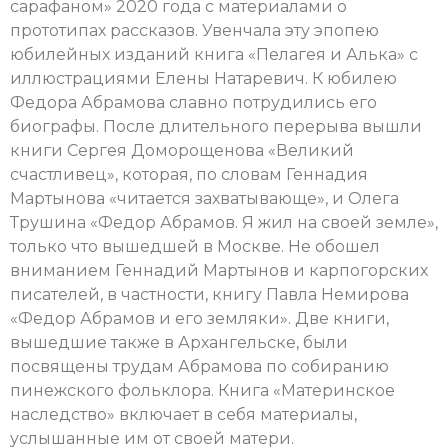
сарафаном» 2020 года с материалами о
прототипах рассказов. Увенчала эту эпопею
юбилейных изданий книга «Пелагея и Алька» с
иллюстрациями Елены Натаревич. К юбилею
Федора Абрамова славно потрудились его
биографы. После длительного перерыва вышли
книги Сергея Доморощенова «Великий
счастливец», которая, по словам Геннадия
Мартынова «читается захватывающе», и Олега
Трушина «Федор Абрамов. Я жил на своей земле»,
только что вышедшей в Москве. Не обошел
вниманием Геннадий Мартынов и карпогорских
писателей, в частности, книгу Павла Немирова
«Федор Абрамов и его земляки». Две книги,
вышедшие также в Архангельске, были
посвящены трудам Абрамова по собиранию
пинежского фольклора. Книга «Материнское
наследство» включает в себя материалы,
услышанные им от своей матери.