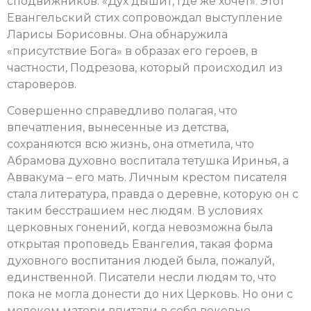
сподвижников. «Дух дышит, где же хочет». Этот
Евангельский стих сопровождал выступление
Ларисы Борисовны. Она обнаружила
«присутствие Бога» в образах его героев, в
частности, Подрезова, который происходил из
староверов.
Совершенно справедливо полагая, что
впечатления, вынесенные из детства,
сохраняются всю жизнь, она отметила, что
Абрамова духовно воспитала тетушка Иринья, а
Аввакума – его мать. Личным крестом писателя
стала литература, правда о деревне, которую он с
таким бесстрашием нес людям. В условиях
церковных гонений, когда невозможна была
открытая проповедь Евангелия, такая форма
духовного воспитания людей была, пожалуй,
единственной. Писатели несли людям то, что
пока не могла донести до них Церковь. Но они с
молоком матери впитали в себя вековые