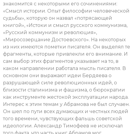
знакомится с некоторыми его сочинениями:
«Смысл истории. Опыт философии человеческой
судьбы», которую он назвал «потрясающей
книгой», «Истоки и смысл русского коммунизма,
«Русский коммунизм и революция»,
«Миросозерцание Достоевского». На некоторых
из них имеются пометки писателя. Он выделял те
фрагменты, которые привлекли его внимание. И
сам выбор этих фрагментов указывает на то, в
каком направлении работала мысль писателя. В
основном они выражают идеи Бердяева о
разрушающей силе революционных идей, о
близости сталинизма и фашизма, о бюрократии
как инструменте жестокой эксплуатации народа.
Интерес к этим темам у Абрамова не был случаен.
Он шел по пути всех думающих и честных людей
того времени, чувствующих фальшь советской
идеологии. Александр Тимофеев не исключал
того факта, что часть книг Абрамов мог