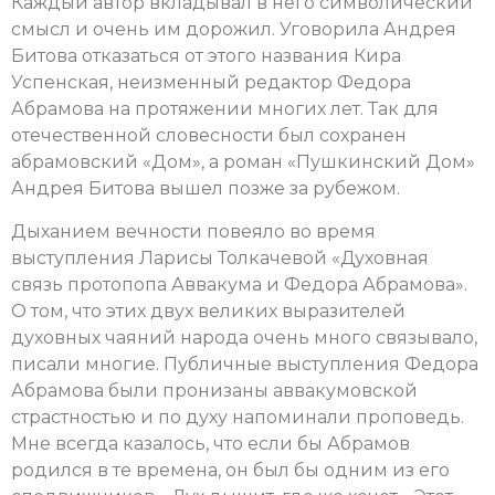
Каждый автор вкладывал в него символический
смысл и очень им дорожил. Уговорила Андрея
Битова отказаться от этого названия Кира
Успенская, неизменный редактор Федора
Абрамова на протяжении многих лет. Так для
отечественной словесности был сохранен
абрамовский «Дом», а роман «Пушкинский Дом»
Андрея Битова вышел позже за рубежом.
Дыханием вечности повеяло во время
выступления Ларисы Толкачевой «Духовная
связь протопопа Аввакума и Федора Абрамова».
О том, что этих двух великих выразителей
духовных чаяний народа очень много связывало,
писали многие. Публичные выступления Федора
Абрамова были пронизаны аввакумовской
страстностью и по духу напоминали проповедь.
Мне всегда казалось, что если бы Абрамов
родился в те времена, он был бы одним из его