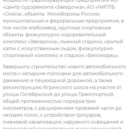
мощности градообразующих предприятий АО
«Центр судоремонта «Звездочка», АО «НИПТБ
«Онега», объекты Минобороны России,
муниципальные и федеральные предприятия, в
том числе хлебозавод, крупные спортивные
объекты: физкультурно-оздоровительный
комплекс «Звездочка», лыжный стадион, крытый
каток с искусственным льдом, физкультурно-
спортивный комплекс и стадион «Беломорец».
Завершить строительство нового автомобильного
моста с четырьмя полосами для автомобильного
движения и пешеходной дорожкой, а также
реконструкцию Ягринского шоссе на участке от
улицы Октябрьской до улицы Транспортной,
общей протяженностью порядка трех
километров, с расширением проезжей части до
четырех полос, с устройством тротуаров,
ливневой канализации, наружного освещения и
перекладкой существующих инженерных сетей –