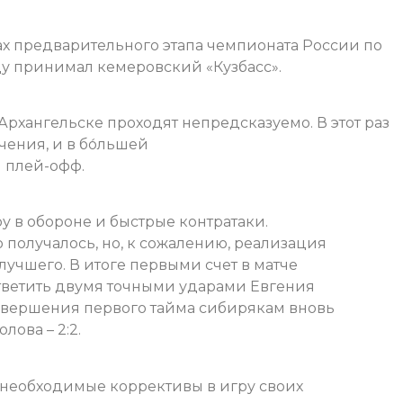
ах предварительного этапа чемпионата России по
ду принимал кемеровский «Кузбасс».
Архангельске проходят непредсказуемо. В этот раз
чения, и в бо́льшей
и плей-офф.
у в обороне и быстрые контратаки.
 получалось, но, к сожалению, реализация
лучшего. В итоге первыми счет в матче
 ответить двумя точными ударами Евгения
завершения первого тайма сибирякам вновь
лова – 2:2.
 необходимые коррективы в игру своих