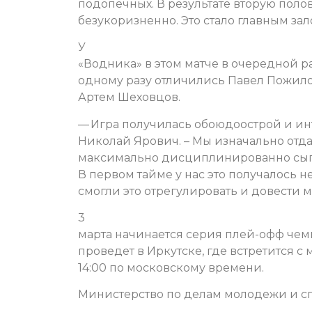
подопечных. В результате вторую пол
безукоризненно. Это стало главным зало
У
«Водника» в этом матче в очередной р
одному разу отличились Павел Пожило
Артем Шеховцов.
— Игра получилась обоюдоострой и инт
Николай Ярович. – Мы изначально отд
максимально дисциплинированно сыгра
В первом тайме у нас это получалось 
смогли это отрегулировать и довести м
3
марта начинается серия плей-офф чем
проведет в Иркутске, где встретится с
14:00 по московскому времени.
Министерство по делам молодежи и сп