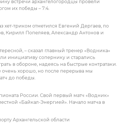
овину встречи архангелогородцы провели
гом их победы – 7:4.
аз хет-триком отметился Евгений Дергаев, по
в, Кирилл Попеляев, Александр Антонов и
ересной, – сказал главный тренер «Водника»
али инициативу сопернику и старались
ть в обороне, надеясь на быстрые контратаки.
не очень хорошо, но после перерыва мы
атч до победы.
пионата России. Свой первый матч «Водник»
 местной «Байкал-Энергией». Начало матча в
орту Архангельской области