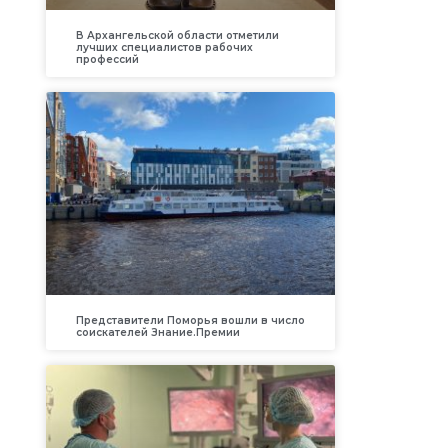
В Архангельской области отметили
лучших специалистов рабочих
профессий
Представители Поморья вошли в число
соискателей Знание.Премии