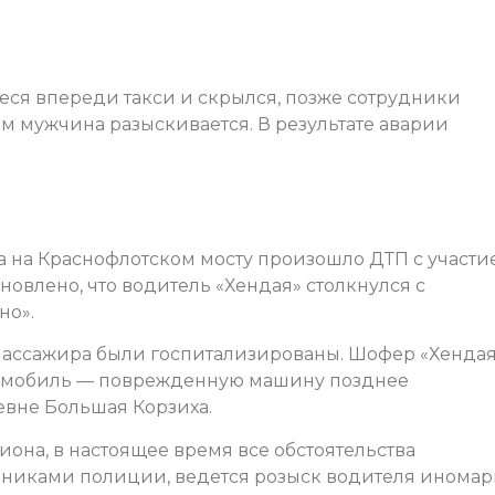
еся впереди такси и скрылся, позже сотрудники
м мужчина разыскивается. В результате аварии
тра на Краснофлотском мосту произошло ДТП с участи
новлено, что водитель «Хендая» столкнулся с
но».
о пассажира были госпитализированы. Шофер «Хенда
втомобиль — поврежденную машину позднее
вне Большая Корзиха.
она, в настоящее время все обстоятельства
дниками полиции, ведется розыск водителя иномар