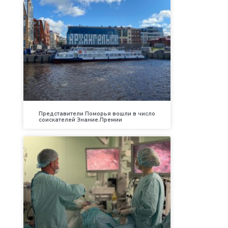
Представители Поморья вошли в число
соискателей Знание.Премии