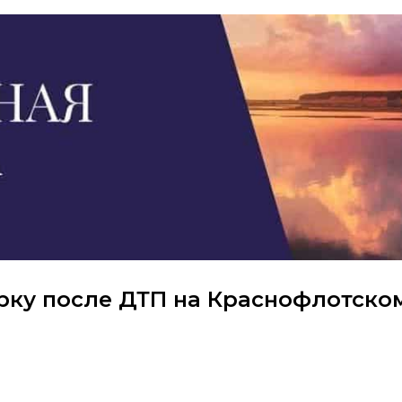
рку после ДТП на Краснофлотско