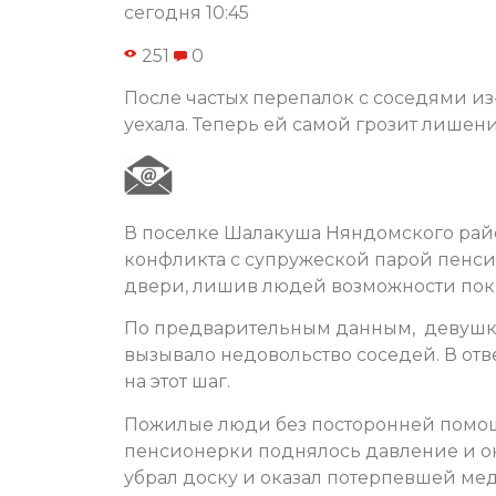
сегодня 10:45
251
0
После частых перепалок с соседями из
уехала. Теперь ей самой грозит лишен
В поселке Шалакуша Няндомского рай
конфликта с супружеской парой пенси
двери, лишив людей возможности поки
По предварительным данным, девушка 
вызывало недовольство соседей. В от
на этот шаг.
Пожилые люди без посторонней помощ
пенсионерки поднялось давление и он
убрал доску и оказал потерпевшей м