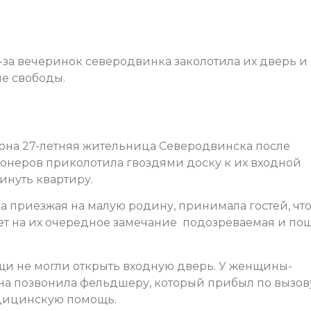
-за вечеринок северодвинка заколотила их дверь и
ие свободы.
она 27-летняя жительница Северодвинска после
онеров приколотила гвоздями доску к их входной
нуть квартиру.
приезжая на малую родину, принимала гостей, чт
вет на их очередное замечание подозреваемая и по
и не могли открыть входную дверь. У женщины-
а позвонила фельдшеру, который прибыл по вызов
едицинскую помощь.