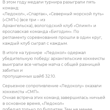
В этом году медали турнира разыграли пять
команд:
«Ледокол», «Спартак», «Северный морской путь»
(«СМП») (все три – из
Архангельска), вологодский клуб «Олимп» и
ярославская команда «Бигодин». По
регламенту соревнования прошли в один круг,
каждый клуб сыграл с каждым.
В итоге на турнире «Ледокол» одержал
убедительную победу: архангельские хоккеисты
выиграли все четыре матча с общей разницей
забитых и
пропущенных шайб 32:10.
Серьезное сопротивление «Ледоколу» оказали
хоккеисты «СМП».
Очная встреча этих команд завершилась ничьей
в основное время, «Ледокол»
победил только по буллитам. Тем не менее