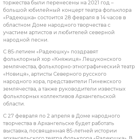
торжества были перенесены на 2021 год –
большой юбилейный концерт театра фольклора
«Радеюшка» состоится 28 февраля
в 14 часов в
областном Доме народного творчества с
участием
артистов и любителей северной
народной песни.
С 85-летием «Радеюшку» поздравят
фольклорный хор «Княжиця» Лешуконского
землячества, фольклорно-этнографический театр
«Новиця», артисты Северного русского
народного хора, представители Пинежского
землячества, а также руководители известных
фольклорных коллективов Архангельской
области.
С 27 февраля по 2 апреля в Доме народного
творчества в Архангельске будет работать
выставка, посвященная 85-летней истории
архангельского театра фольклора «Радеюшка».
В