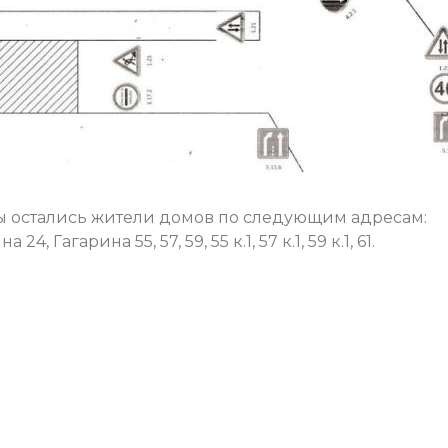
ды остались жители домов по следующим адресам:
4, Гагарина 55, 57, 59, 55 к.1, 57 к.1, 59 к.1, 61.